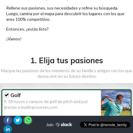
Rellene sus pasiones, sus necesidades y refine su búsqueda.
Luego, camina por el mapa para descubrir los lugares con los que
eres 100% competitivo.
Entonces, ¿estás listo?
¡Vamos!
1. Elija tus pasiones
Marque las pasiones de los miembros de su familia y amigos con los que
desea vivir en su futuro destino
Golf
9, 18 hoyos y campos de golf de pitch and put
gracias a leadingcourses.com
Join
Senderismo