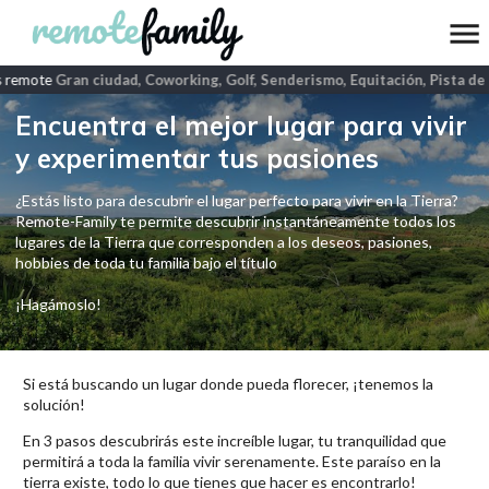
 remote
Gran ciudad, Coworking, Golf, Senderismo, Equitación, Pista de h
Encuentra el mejor lugar para vivir
y experimentar tus pasiones
¿Estás listo para descubrir el lugar perfecto para vivir en la Tierra?
Remote-Family te permite descubrir instantáneamente todos los
lugares de la Tierra que corresponden a los deseos, pasiones,
hobbies de toda tu familia bajo el título
¡Hagámoslo!
Si está buscando un lugar donde pueda florecer, ¡tenemos la
solución!
En 3 pasos descubrirás este increíble lugar, tu tranquilidad que
permitirá a toda la familia vivir serenamente. Este paraíso en la
tierra existe, todo lo que tienes que hacer es encontrarlo!