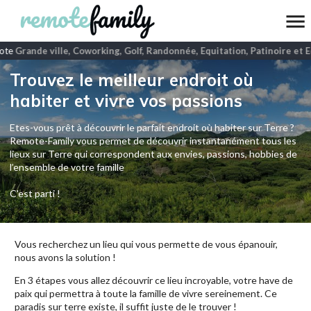
ote
Grande ville, Coworking, Golf, Randonnée, Equitation, Patinoire et Ec
Trouvez le meilleur endroit où
habiter et vivre vos passions
Etes-vous prêt à découvrir le parfait endroit où habiter sur Terre ?
Remote-Family vous permet de découvrir instantanément tous les
lieux sur Terre qui correspondent aux envies, passions, hobbies de
l’ensemble de votre famille
C'est parti !
Vous recherchez un lieu qui vous permette de vous épanouir,
nous avons la solution !
En 3 étapes vous allez découvrir ce lieu incroyable, votre have de
paix qui permettra à toute la famille de vivre sereinement. Ce
paradis sur terre existe, il suffit juste de le trouver !