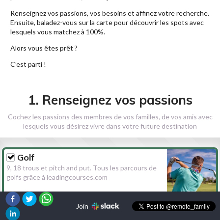
Renseignez vos passions, vos besoins et affinez votre recherche.
Ensuite, baladez-vous sur la carte pour découvrir les spots avec
lesquels vous matchez à 100%.
Alors vous êtes prêt ?
C’est parti !
1. Renseignez vos passions
Cochez les passions des membres de vos familles, de vos amis avec
lesquels vous désirez vivre dans votre future destination
Golf
9, 18 trous et pitch and put. Tous les parcours de
golfs grâce à leadingcourses.com
Join
Randonnée