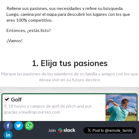
Rellene sus pasiones, sus necesidades y refine su búsqueda.
Luego, camina por el mapa para descubrir los lugares con los que
eres 100% competitivo.
Entonces, ¿estás listo?
¡Vamos!
1. Elija tus pasiones
Marque las pasiones de los miembros de su familia y amigos con los que
desea vivir en su futuro destino
Golf
9, 18 hoyos y campos de golf de pitch and put
gracias a leadingcourses.com
Join
Senderismo