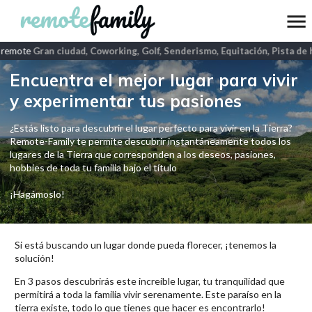
 remote
Gran ciudad, Coworking, Golf, Senderismo, Equitación, Pista de hi
Encuentra el mejor lugar para vivir
y experimentar tus pasiones
¿Estás listo para descubrir el lugar perfecto para vivir en la Tierra?
Remote-Family te permite descubrir instantáneamente todos los
lugares de la Tierra que corresponden a los deseos, pasiones,
hobbies de toda tu familia bajo el título
¡Hagámoslo!
Si está buscando un lugar donde pueda florecer, ¡tenemos la
solución!
En 3 pasos descubrirás este increíble lugar, tu tranquilidad que
permitirá a toda la familia vivir serenamente. Este paraíso en la
tierra existe, todo lo que tienes que hacer es encontrarlo!