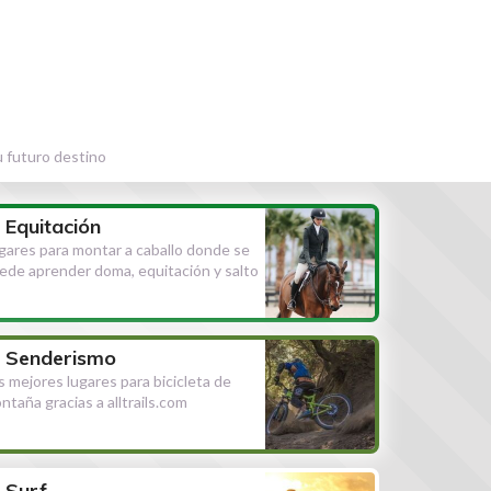
u futuro destino
Equitación
gares para montar a caballo donde se
ede aprender doma, equitación y salto
Senderismo
s mejores lugares para bicicleta de
ntaña gracias a alltrails.com
Surf