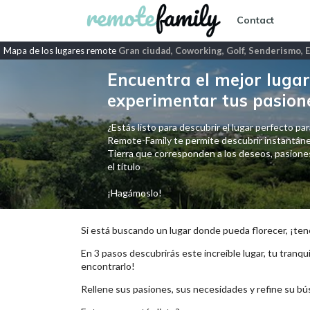
Contact
Mapa de los lugares remote
Gran ciudad, Coworking, Golf, Senderismo, E
Encuentra el mejor lugar 
experimentar tus pasion
¿Estás listo para descubrir el lugar perfecto para
Remote-Family te permite descubrir instantáne
Tierra que corresponden a los deseos, pasiones,
el título
¡Hagámoslo!
Si está buscando un lugar donde pueda florecer, ¡ten
En 3 pasos descubrirás este increíble lugar, tu tranqui
encontrarlo!
Rellene sus pasiones, sus necesidades y refine su bú